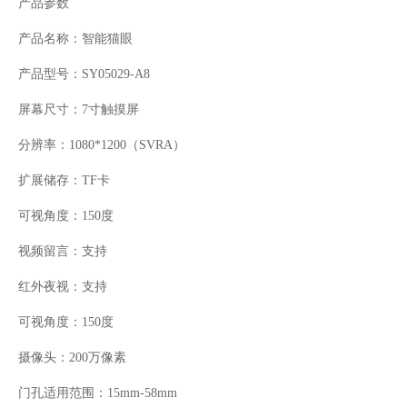
产品参数
产品名称：智能猫眼
产品型号：
SY05029-A8
屏幕尺寸：
7
寸触摸屏
分辨率：
1080*1200
（
SVRA
）
扩展储存：
TF
卡
可视角度：
150
度
视频留言：支持
红外夜视：支持
可视角度：
150
度
摄像头：
200
万像素
门孔适用范围：
15mm-58mm